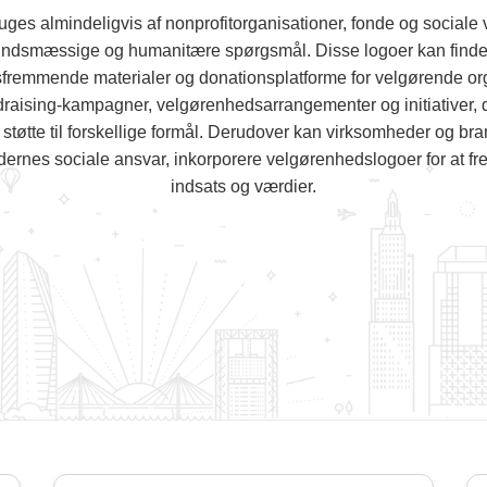
es almindeligvis af nonprofitorganisationer, fonde og sociale v
undsmæssige og humanitære spørgsmål. Disse logoer kan findes
sfremmende materialer og donationsplatforme for velgørende or
ndraising-kampagner, velgørenhedsarrangementer og initiativer, de
tøtte til forskellige formål. Derudover kan virksomheder og bran
rnes sociale ansvar, inkorporere velgørenhedslogoer for at fre
indsats og værdier.