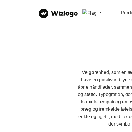
Prod
Velgørenhed, som en æde
have en positiv indflyde
åbne håndflader, sammenlå
og støtte. Typografien, der
formidler empati og en føl
præg og fremkalde følels
enkle og ligetil, med foku
der symboli