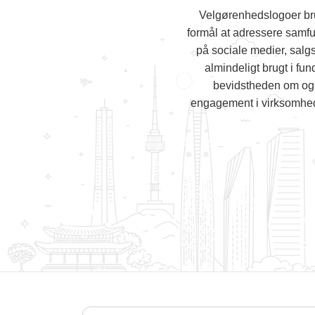
Velgørenhedslogoer brug
formål at adressere samf
på sociale medier, salg
almindeligt brugt i fu
bevidstheden om og s
engagement i virksomhede