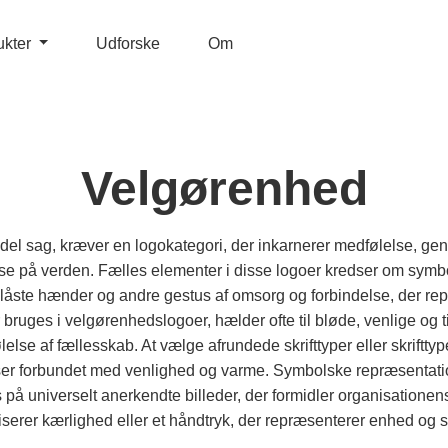
ukter
Udforske
Om
Velgørenhed
l sag, kræver en logokategori, der inkarnerer medfølelse, gen
lse på verden. Fælles elementer i disse logoer kredser om symb
ste hænder og andre gestus af omsorg og forbindelse, der rep
 bruges i velgørenhedslogoer, hælder ofte til bløde, venlige og t
else af fællesskab. At vælge afrundede skrifttyper eller skrifttype
er forbundet med venlighed og varme. Symbolske repræsentation
s på universelt anerkendte billeder, der formidler organisationen
serer kærlighed eller et håndtryk, der repræsenterer enhed og