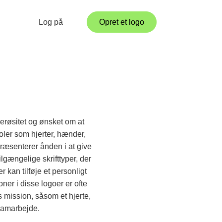
Log på
Opret et logo
erøsitet og ønsket om at
oler som hjerter, hænder,
ræsenterer ånden i at give
ilgængelige skrifttyper, der
r kan tilføje et personligt
er i disse logoer er ofte
s mission, såsom et hjerte,
 samarbejde.