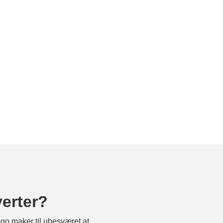
verter?
go maker til ubesværet at