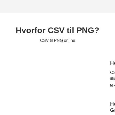
Hvorfor CSV til PNG?
CSV til PNG online
H
CS
fi
te
H
G