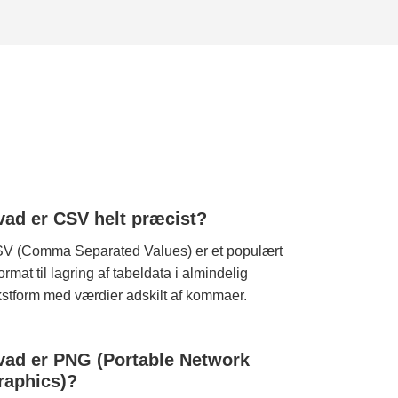
vad er CSV helt præcist?
V (Comma Separated Values) er et populært
lformat til lagring af tabeldata i almindelig
kstform med værdier adskilt af kommaer.
vad er PNG (Portable Network
raphics)?