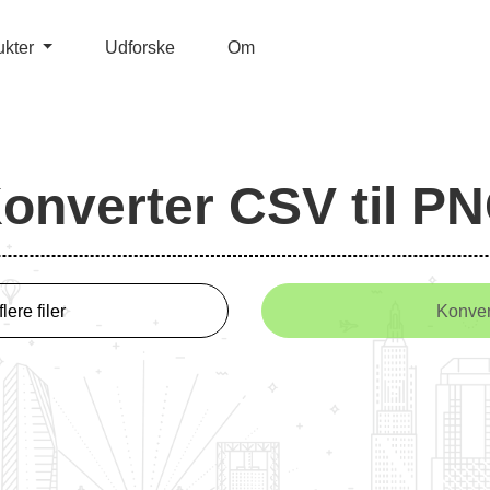
ukter
Udforske
Om
onverter CSV til P
flere filer
Konver