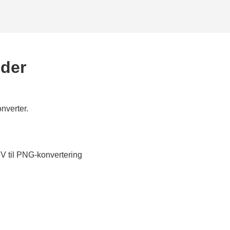
eder
nverter.