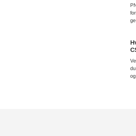
PN
fo
ge
H
C
Ve
du
og