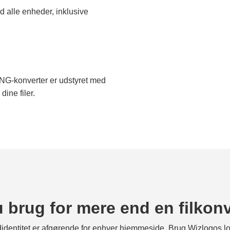
 alle enheder, inklusive
PNG-konverter er udstyret med
dine filer.
 brug for mere end en filkon
identitet er afgørende for enhver hjemmeside. Brug Wizlogos lo