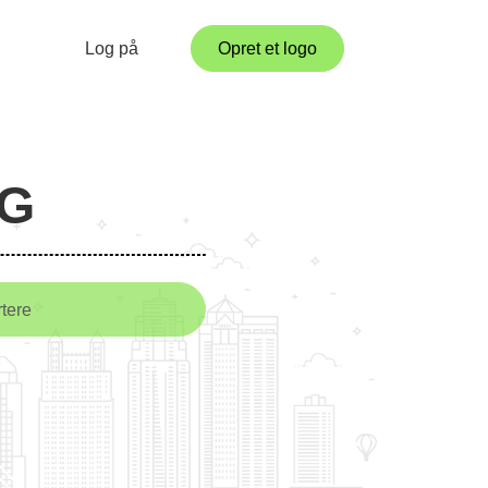
Log på
Opret et logo
NG
tere