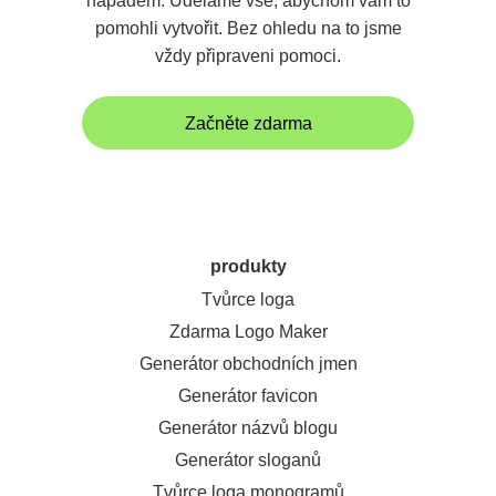
nápadem. Uděláme vše, abychom vám to
pomohli vytvořit. Bez ohledu na to jsme
vždy připraveni pomoci.
Začněte zdarma
produkty
Tvůrce loga
Zdarma Logo Maker
Generátor obchodních jmen
Generátor favicon
Generátor názvů blogu
Generátor sloganů
Tvůrce loga monogramů