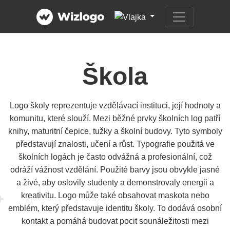
Škola
Logo školy reprezentuje vzdělávací instituci, její hodnoty a
komunitu, které slouží. Mezi běžné prvky školních log patří
knihy, maturitní čepice, tužky a školní budovy. Tyto symboly
představují znalosti, učení a růst. Typografie použitá ve
školních logách je často odvážná a profesionální, což
odráží vážnost vzdělání. Použité barvy jsou obvykle jasné
a živé, aby oslovily studenty a demonstrovaly energii a
kreativitu. Logo může také obsahovat maskota nebo
emblém, který představuje identitu školy. To dodává osobní
kontakt a pomáhá budovat pocit sounáležitosti mezi