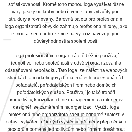
sofistikovanosti. Kromě toho mohou loga využívat různé
tvary, jako jsou kruhy nebo čtverce, aby vytvořily pocit
struktury a rovnováhy. Barevná paleta pro profesionální
loga organizátorů obvykle zahrnuje profesionální tóny, jako
je modrá, šedá nebo zemité barvy, což navozuje pocit
důvěryhodnosti a spolehlivosti.
Loga profesionálních organizátorů běžně používají
jednotlivci nebo společnosti v odvětví organizování a
odstraňování nepořádku. Tato loga lze nalézt na webových
stránkách a marketingových materiálech profesionálních
pořadatelů, pořadatelských firem nebo domácích
pořadatelských služeb. Používají je také trenéři
produktivity, konzultanti time managementu a interiéroví
designéři se zaměřením na organizaci. Využití loga
profesionálního organizátora sděluje odborné znalosti v
oblasti vytváření účinných systémů, přeměny přeplněných
prostorů a pomáhá jednotlivcům nebo firmám dosáhnout