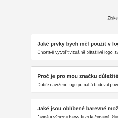
Získe
Jaké prvky bych měl použít v l
Chcete-li vytvořit vizuálně přitažlivé logo, 
Proč je pro mou značku důležit
Dobře navržené logo pomáhá budovat pověd
Jaké jsou oblíbené barevné mož
Jasné a výrazné barvy, jako je červená, žlu