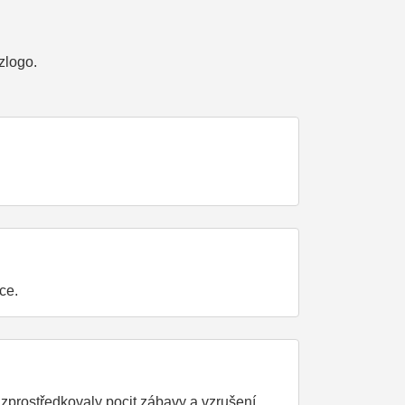
zlogo.
ce.
 zprostředkovaly pocit zábavy a vzrušení.