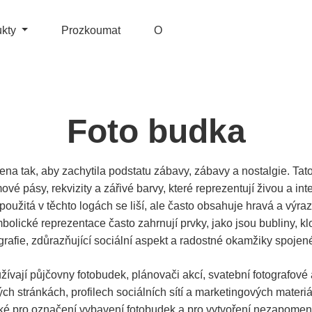
ukty
Prozkoumat
O
Foto budka
na tak, aby zachytila podstatu zábavy, zábavy a nostalgie. Tato
mové pásy, rekvizity a zářivé barvy, které reprezentují živou a in
použitá v těchto logách se liší, ale často obsahuje hravá a výraz
mbolické reprezentace často zahrnují prvky, jako jsou bubliny, k
ografie, zdůrazňující sociální aspekt a radostné okamžiky spojen
vají půjčovny fotobudek, plánovači akcí, svatební fotografové a
ch stránkách, profilech sociálních sítí a marketingových materi
aké pro označení vybavení fotobudek a pro vytvoření nezapomenut