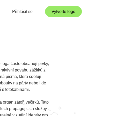
Přihlásit se
Vytvořte logo
 loga často obsahují prvky,
teraktivní povahu zážitků z
ná písma, která sdělují
lobouky na párty nebo lidé
é s fotokabinami.
 organizátoři večírků. Tato
álech propagujících služby
elné vizuální identity pro