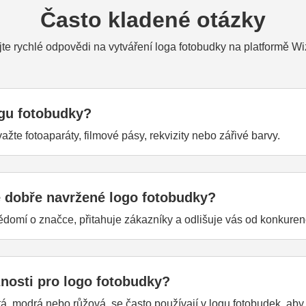
Často kladené otázky
jte rychlé odpovědi na vytváření loga fotobudky na platformě Wi
ogu fotobudky?
zvažte fotoaparáty, filmové pásy, rekvizity nebo zářivé barvy.
é dobře navržené logo fotobudky?
omí o značce, přitahuje zákazníky a odlišuje vás od konkuren
nosti pro logo fotobudky?
tá, modrá nebo růžová, se často používají v logu fotobudek, aby