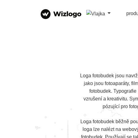
prod
Loga fotobudek jsou navrže
jako jsou fotoaparáty, fil
fotobudek. Typografie 
vzrušení a kreativitu. Sy
pózující pro fot
Loga fotobudek běžně použí
loga lze nalézt na webový
fotobudek. Používají se t