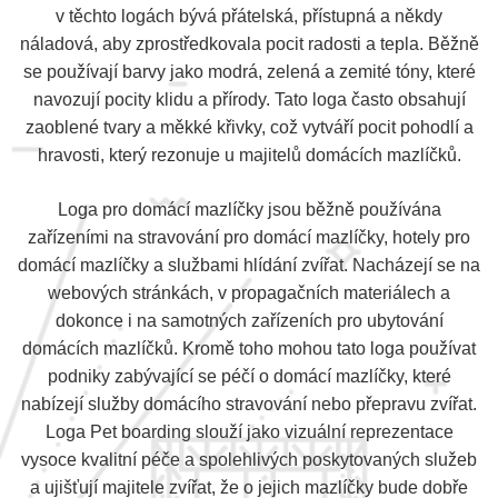
v těchto logách bývá přátelská, přístupná a někdy
náladová, aby zprostředkovala pocit radosti a tepla. Běžně
se používají barvy jako modrá, zelená a zemité tóny, které
navozují pocity klidu a přírody. Tato loga často obsahují
zaoblené tvary a měkké křivky, což vytváří pocit pohodlí a
hravosti, který rezonuje u majitelů domácích mazlíčků.
Loga pro domácí mazlíčky jsou běžně používána
zařízeními na stravování pro domácí mazlíčky, hotely pro
domácí mazlíčky a službami hlídání zvířat. Nacházejí se na
webových stránkách, v propagačních materiálech a
dokonce i na samotných zařízeních pro ubytování
domácích mazlíčků. Kromě toho mohou tato loga používat
podniky zabývající se péčí o domácí mazlíčky, které
nabízejí služby domácího stravování nebo přepravu zvířat.
Loga Pet boarding slouží jako vizuální reprezentace
vysoce kvalitní péče a spolehlivých poskytovaných služeb
a ujišťují majitele zvířat, že o jejich mazlíčky bude dobře