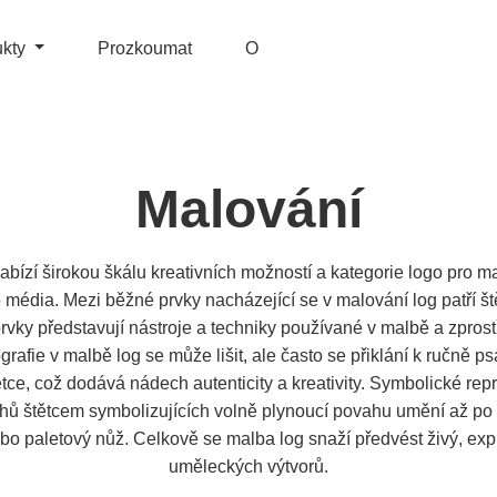
ukty
Prozkoumat
O
Malování
ízí širokou škálu kreativních možností a kategorie logo pro mal
 média. Mezi běžné prvky nacházející se v malování log patří ště
rvky představují nástroje a techniky používané v malbě a zpros
grafie v malbě log se může lišit, ale často se přiklání k ručně
ce, což dodává nádech autenticity a kreativity. Symbolické rep
tahů štětcem symbolizujících volně plynoucí povahu umění až p
ebo paletový nůž. Celkově se malba log snaží předvést živý, expr
uměleckých výtvorů.