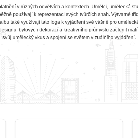
latnění v různých odvětvích a kontextech. Umělci, umělecká stu
ěžně používají k reprezentaci svých tvůrčích snah. Výtvarné tří
lbu také využívají tato loga k vyjádření své vášně pro umělec
esignu, bytových dekorací a kreativního průmyslu začlenit malí
svůj umělecký vkus a spojení se světem vizuálního vyjádření.