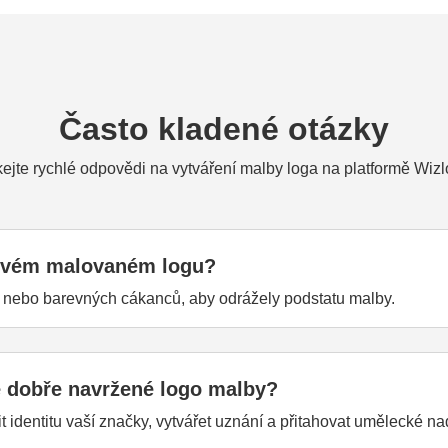
Často kladené otázky
kejte rychlé odpovědi na vytváření malby loga na platformě Wizl
 svém malovaném logu?
en nebo barevných cákanců, aby odrážely podstatu malby.
é dobře navržené logo malby?
identitu vaší značky, vytvářet uznání a přitahovat umělecké n