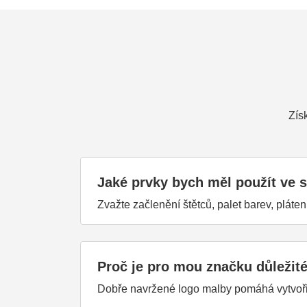
Zís
Jaké prvky bych měl použít ve
Zvažte začlenění štětců, palet barev, plát
Proč je pro mou značku důležit
Dobře navržené logo malby pomáhá vytvořit 