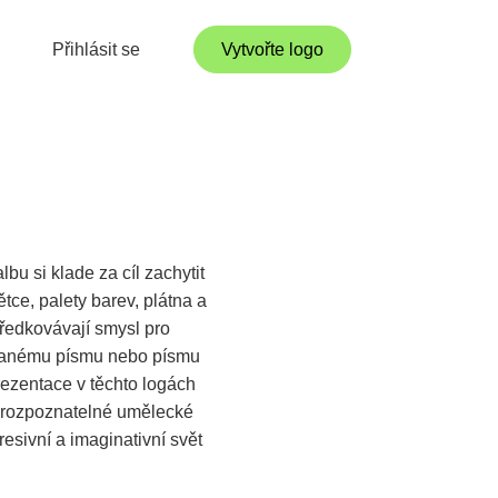
Přihlásit se
Vytvořte logo
bu si klade za cíl zachytit
tce, palety barev, plátna a
tředkovávají smysl pro
 psanému písmu nebo písmu
rezentace v těchto logách
o rozpoznatelné umělecké
esivní a imaginativní svět