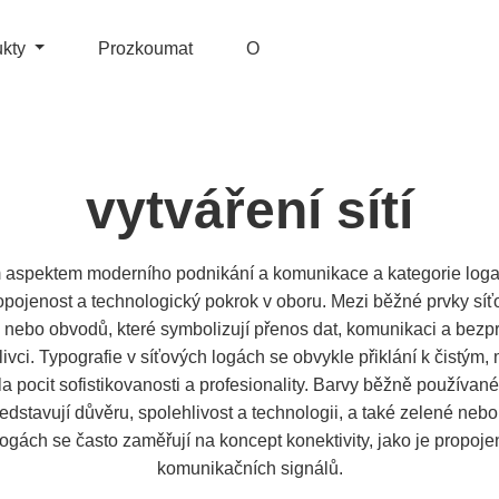
ukty
Prozkoumat
O
vytváření sítí
 aspektem moderního podnikání a komunikace a kategorie loga 
pojenost a technologický pokrok v oboru. Mezi běžné prvky síťo
ů nebo obvodů, které symbolizují přenos dat, komunikaci a bez
livci. Typografie v síťových logách se obvykle přiklání k čistým
a pocit sofistikovanosti a profesionality. Barvy běžně používané
ředstavují důvěru, spolehlivost a technologii, a také zelené neb
logách se často zaměřují na koncept konektivity, jako je propoje
komunikačních signálů.