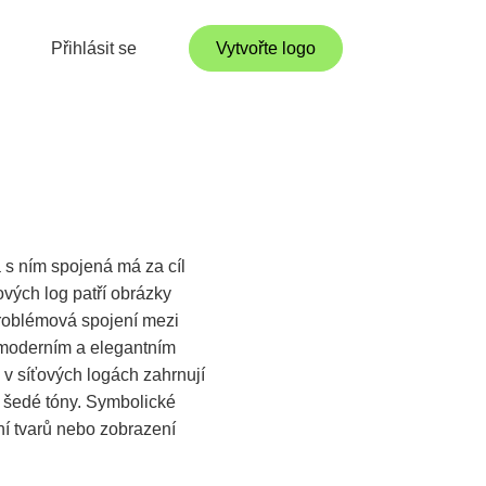
Přihlásit se
Vytvořte logo
s ním spojená má za cíl
vých log patří obrázky
problémová spojení mezi
, moderním a elegantním
 v síťových logách zahrnují
o šedé tóny. Symbolické
ní tvarů nebo zobrazení