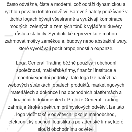
často odvážná, čistá a moderní, což odráží dynamickou a
rychlou povahu tohoto odvětví. Barevné palety používané v
těchto logách bývají všestranné a využívají kombinace
modrých, zelených a zemitých tónů k vyjádření důvěry,
růstu a stability. Symbolické reprezentace mohou
zahrnovat motivy zeměkoule, budovy nebo abstraktní tvary,
které vyvolávají pocit propojenosti a expanze.
Loga General Trading běžně používají obchodní
společnosti, makléřské firmy, finanční instituce a
importní/exportní podniky. Tato loga lze nalézt na
webových stránkách, obalech produktů, marketingových
materiálech a dokonce i na obchodních platformách a
finančních dokumentech. Protože General Trading
zahrnuje široké spektrum průmyslových odvětví, lze tato
loga vidět také v odvětvích, jako je maloobchod,
elektronický obchod, logistika a poradenské firmy, které
slouží obchodnímu odvětví.