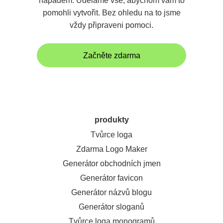
nápadem. Uděláme vše, abychom vám to
pomohli vytvořit. Bez ohledu na to jsme
vždy připraveni pomoci.
Začněte zdarma
produkty
Tvůrce loga
Zdarma Logo Maker
Generátor obchodních jmen
Generátor favicon
Generátor názvů blogu
Generátor sloganů
Tvůrce loga monogramů