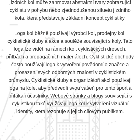
jízdních kol může zahrnovat abstraktní tvary zobrazující
cyklistu v pohybu nebo zjednodušenou siluetu jízdního
kola, která představuje základní koncept cyklistiky.
Loga kol běžně používají výrobci kol, prodejny kol,
cyklistické kluby a akce a soutěže související s koly. Tato
loga lze vidět na rámech kol, cyklistických dresech,
přilbách a propagačních materiálech. Cyklistické obchody
často používají loga k vytvoření povědomí o značce a
prosazení svých odborných znalostí v cyklistickém
průmyslu. Cyklistické kluby a organizátoři akcí používají
loga na kole, aby předvedli svou vášeň pro tento sport a
přilákali účastníky. Webové stránky a blogy související s
cyklistikou také využívají loga kol k vytvoření vizuální
identity, která rezonuje s jejich cílovým publikem.