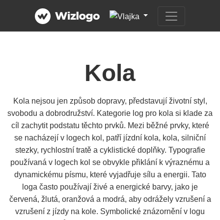
Kola
Kola nejsou jen způsob dopravy, představují životní styl,
svobodu a dobrodružství. Kategorie log pro kola si klade za
cíl zachytit podstatu těchto prvků. Mezi běžné prvky, které
se nacházejí v logech kol, patří jízdní kola, kola, silniční
stezky, rychlostní tratě a cyklistické doplňky. Typografie
používaná v logech kol se obvykle přiklání k výraznému a
dynamickému písmu, které vyjadřuje sílu a energii. Tato
loga často používají živé a energické barvy, jako je
červená, žlutá, oranžová a modrá, aby odrážely vzrušení a
vzrušení z jízdy na kole. Symbolické znázornění v logu