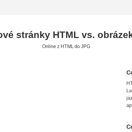
vé stránky HTML vs. obráze
Online z HTML do JPG
C
HT
La
ja
ap
C