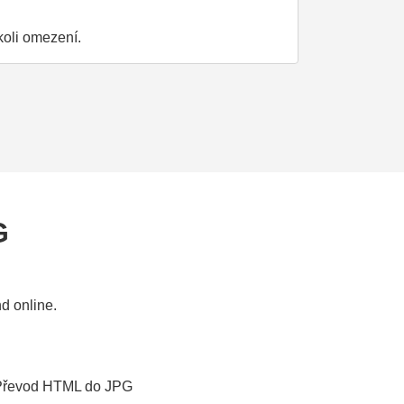
koli omezení.
G
d online.