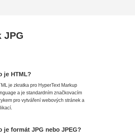
k JPG
o je HTML?
ML je zkratka pro HyperText Markup
nguage a je standardním značkovacím
zykem pro vytváření webových stránek a
likací.
o je formát JPG nebo JPEG?