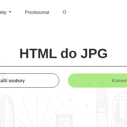
ukty
Prozkoumat
O
HTML do JPG
další soubory
Konver