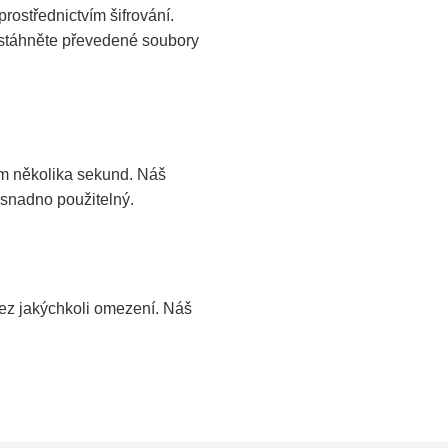
rostřednictvím šifrování.
stáhněte převedené soubory
m několika sekund. Náš
 snadno použitelný.
bez jakýchkoli omezení. Náš