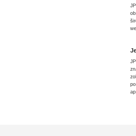
JP
ob
ši
we
J
JP
zn
zo
po
ap