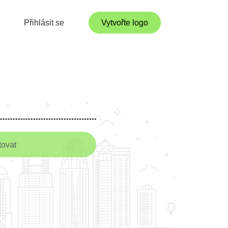
Přihlásit se
Vytvořte logo
tovat