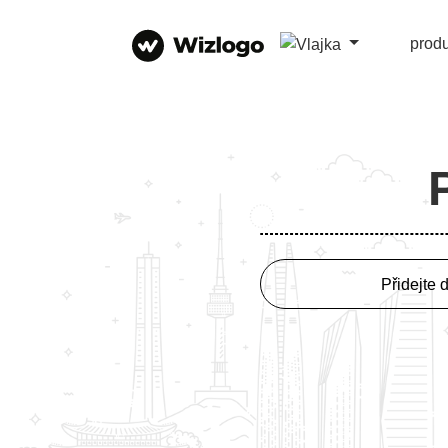
prod
Přidejte 