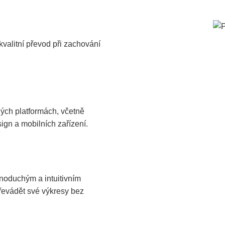
alitní převod při zachování
ých platformách, včetně
ign a mobilních zařízení.
oduchým a intuitivním
řevádět své výkresy bez