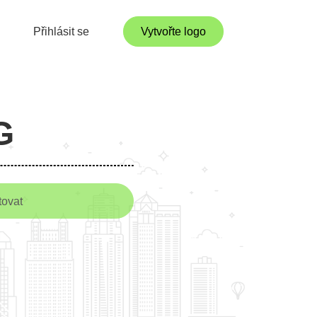
Přihlásit se
Vytvořte logo
G
tovat