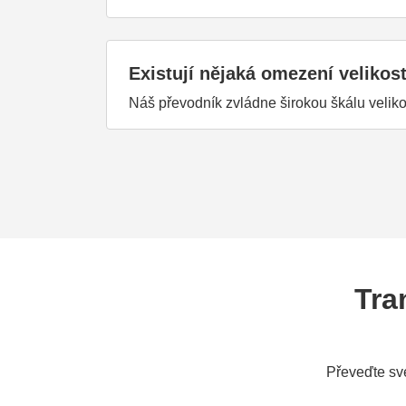
Existují nějaká omezení velikos
Náš převodník zvládne širokou škálu velik
Tra
Převeďte sv