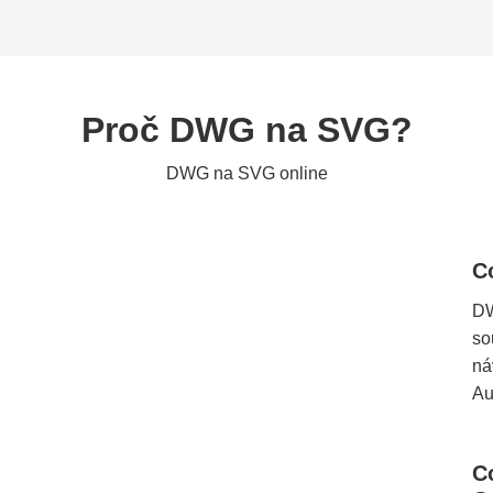
Proč DWG na SVG?
DWG na SVG online
C
DW
so
ná
Au
C