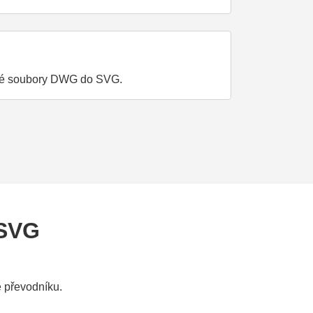
elké soubory DWG do SVG.
 SVG
 převodníku.