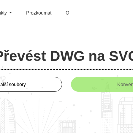
ukty
Prozkoumat
O
Převést DWG na SV
další soubory
Konver