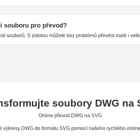
ti souboru pro převod?
ostí souborů. S jistotou můžete bez problémů převést malé i v
nsformujte soubory DWG na
Online převod DWG na SVG
é výkresy DWG do formátu SVG pomocí našeho rychlého online