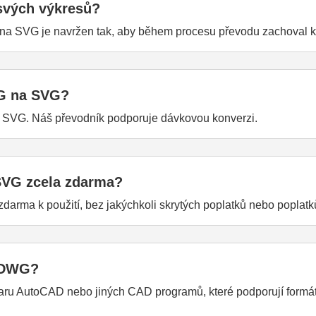
svých výkresů?
a SVG je navržen tak, aby během procesu převodu zachoval kva
G na SVG?
 SVG. Náš převodník podporuje dávkovou konverzi.
SVG zcela zdarma?
arma k použití, bez jakýchkoli skrytých poplatků nebo poplatk
u DWG?
ru AutoCAD nebo jiných CAD programů, které podporují formá