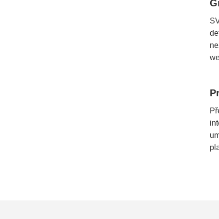
G
SV
de
ne
we
P
Př
in
um
pl