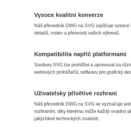
Vysoce kvalitní konverze
Náš převodník DWG na SVG zajišťuje vysoce kv
detailů, vrstev a přesnosti vašich výkresů.
Kompatibilita napříč platformami
Soubory SVG lze prohlížet a upravovat na různ
webových prohlížečů, softwaru pro grafický des
Uživatelsky přívětivé rozhraní
Náš převodník DWG na SVG se vyznačuje jedn
rozhraním, díky kterému může každý snadno p
jakýchkoli technických znalostí.