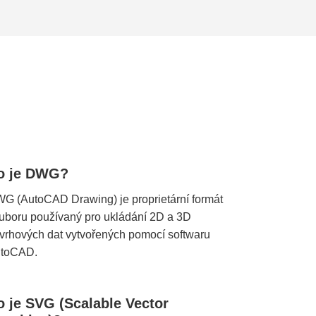
o je DWG?
G (AutoCAD Drawing) je proprietární formát
uboru používaný pro ukládání 2D a 3D
vrhových dat vytvořených pomocí softwaru
toCAD.
o je SVG (Scalable Vector