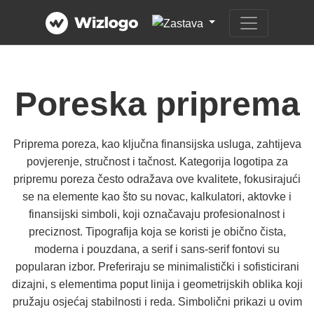
Poreska priprema
Priprema poreza, kao ključna finansijska usluga, zahtijeva
povjerenje, stručnost i tačnost. Kategorija logotipa za
pripremu poreza često odražava ove kvalitete, fokusirajući
se na elemente kao što su novac, kalkulatori, aktovke i
finansijski simboli, koji označavaju profesionalnost i
preciznost. Tipografija koja se koristi je obično čista,
moderna i pouzdana, a serif i sans-serif fontovi su
popularan izbor. Preferiraju se minimalistički i sofisticirani
dizajni, s elementima poput linija i geometrijskih oblika koji
pružaju osjećaj stabilnosti i reda. Simbolični prikazi u ovim