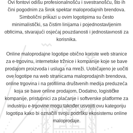
Ovi fontovi odišu profesionalnošću i svestranošću, što ih
čini pogodnim za širok spektar maloprodajnih brendova.
Simbolični prikazi u ovim logotipima su često
minimalistički, sa čistim linijama i pojednostavljenim
oblicima, stvarajući osjećaj pouzdanosti i jednostavnosti za
korisnika.
Online maloprodajne logotipe obično koriste web stranice
za e-trgovinu, internetske tržnice i kompanije koje se bave
prodajom proizvoda i usluga na mreži. Uobičajeno je uočiti
ove logotipe na web stranicama maloprodajnih brendova,
online trgovina i na profilima društvenih medija preduzeća
koja se bave online prodajom. Dodatno, logističke
kompanije, pristupnici za plaćanje i softverske platforme za
industriju e-trgovine mogu također usvojiti ovu kategoriju
logotipa kako bi označili svoju podršku ekosistemu online
maloprodaje.