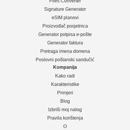
Files Converter
Signature Generator
eSIM planovi
Proizvođač posjetnica
Generator potpisa e-pošte
Generator faktura
Pretraga imena domena
Poslovni poštanski sandučić
Kompanija
Kako radi
Karakteristike
Primjeri
Blog
Izbriši moj nalog
Pravila korištenja
O