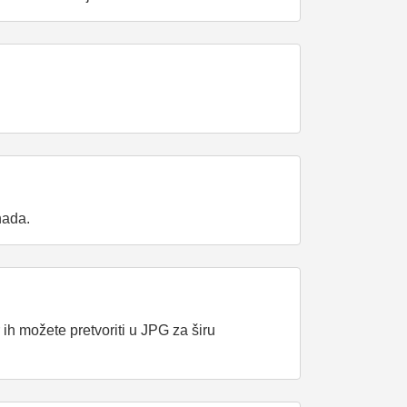
nada.
h možete pretvoriti u JPG za širu