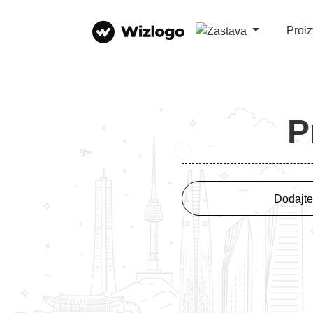
Proi
P
Dodajte 