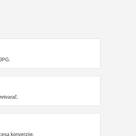
 JPG.
retvarač.
cesa konverzije.