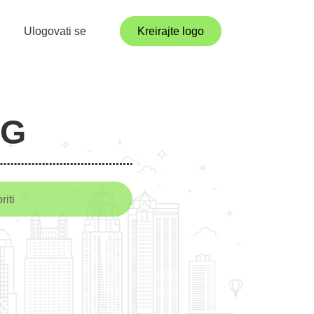
Ulogovati se
Kreirajte logo
PG
riti