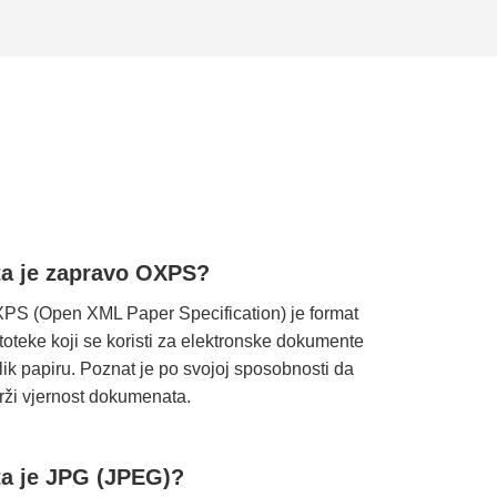
ta je zapravo OXPS?
PS (Open XML Paper Specification) je format
toteke koji se koristi za elektronske dokumente
lik papiru. Poznat je po svojoj sposobnosti da
rži vjernost dokumenata.
ta je JPG (JPEG)?