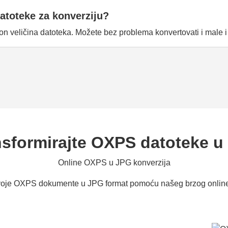
datoteke za konverziju?
on veličina datoteka. Možete bez problema konvertovati i male 
nsformirajte OXPS datoteke u
Online OXPS u JPG konverzija
svoje OXPS dokumente u JPG format pomoću našeg brzog online