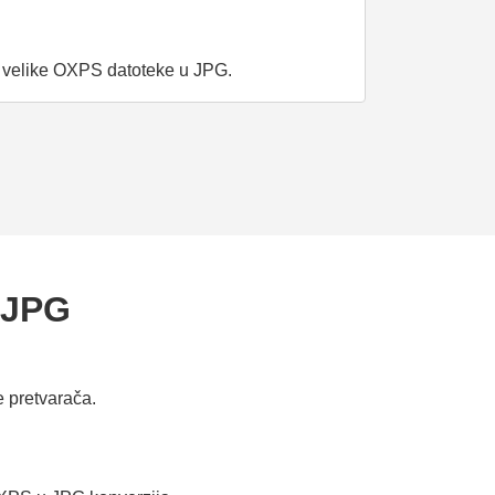
i velike OXPS datoteke u JPG.
 JPG
 pretvarača.