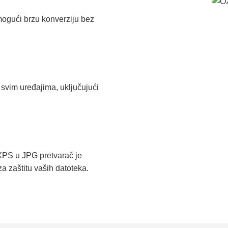
ogući brzu konverziju bez
svim uređajima, uključujući
XPS u JPG pretvarač je
 zaštitu vaših datoteka.