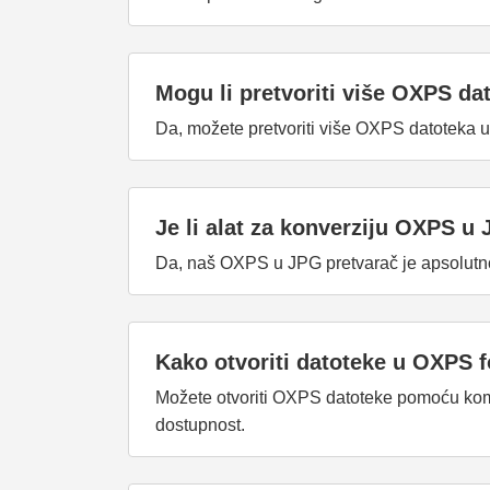
Mogu li pretvoriti više OXPS d
Da, možete pretvoriti više OXPS datoteka 
Je li alat za konverziju OXPS 
Da, naš OXPS u JPG pretvarač je apsolutno 
Kako otvoriti datoteke u OXPS 
Možete otvoriti OXPS datoteke pomoću kompa
dostupnost.