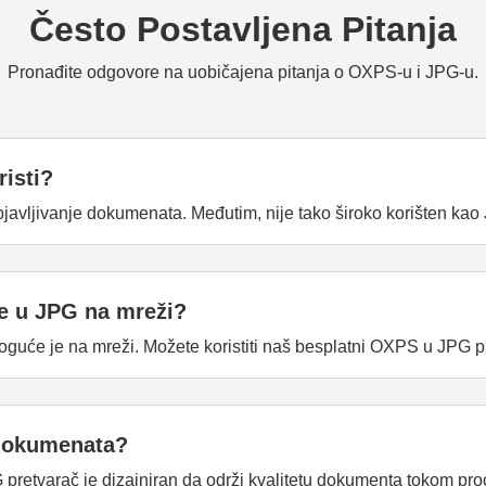
Često Postavljena Pitanja
Pronađite odgovore na uobičajena pitanja o OXPS-u i JPG-u.
risti?
javljivanje dokumenata. Međutim, nije tako široko korišten kao
ke u JPG na mreži?
guće je na mreži. Možete koristiti naš besplatni OXPS u JPG p
h dokumenata?
etvarač je dizajniran da održi kvalitetu dokumenta tokom pro