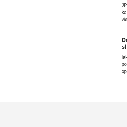
JP
ko
vi
Da
sl
Ia
po
op