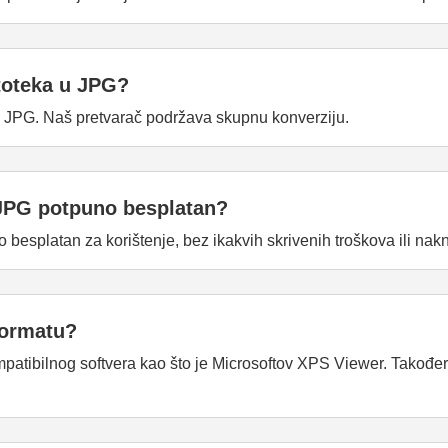
atoteka u JPG?
u JPG. Naš pretvarač podržava skupnu konverziju.
u JPG potpuno besplatan?
besplatan za korištenje, bez ikakvih skrivenih troškova ili nak
formatu?
tibilnog softvera kao što je Microsoftov XPS Viewer. Također i