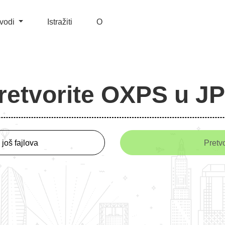
zvodi
Istražiti
O
retvorite OXPS u J
još fajlova
Pretvo