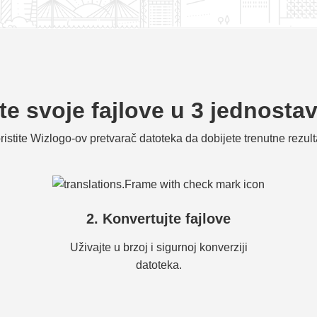
te svoje fajlove u 3 jednosta
ristite Wizlogo-ov pretvarač datoteka da dobijete trenutne rezult
2. Konvertujte fajlove
Uživajte u brzoj i sigurnoj konverziji
datoteka.