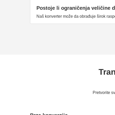
Postoje li ograničenja veličine 
Naš konverter može da obrađuje širok rasp
Tra
Pretvorite 