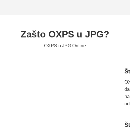
Zašto OXPS u JPG?
OXPS u JPG Online
Š
OX
da
na
od
Š