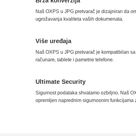
Brza konverzija
Naš OXPS u JPG pretvarač je dizajniran da om
ugrožavanja kvaliteta vaših dokumenata.
Više uređaja
Naš OXPS u JPG pretvarač je kompatibilan sa 
računare, tablete i pametne telefone.
Ultimate Security
Sigurnost podataka shvatamo ozbiljno. Naš O
opremljen naprednim sigurnosnim funkcijama za