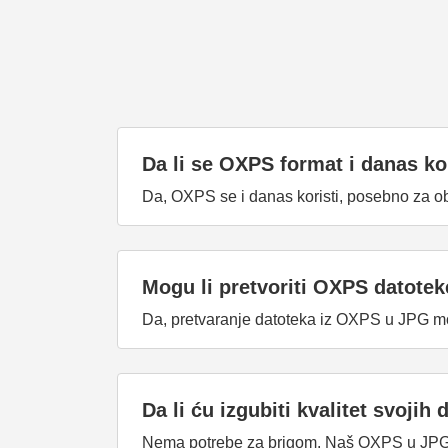
Da li se OXPS format i danas ko
Da, OXPS se i danas koristi, posebno za ob
Mogu li pretvoriti OXPS datote
Da, pretvaranje datoteka iz OXPS u JPG mo
Da li ću izgubiti kvalitet svoji
Nema potrebe za brigom. Naš OXPS u JPG pr