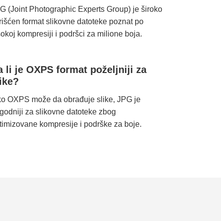
G (Joint Photographic Experts Group) je široko
rišćen format slikovne datoteke poznat po
sokoj kompresiji i podršci za milione boja.
 li je OXPS format poželjniji za
ike?
ko OXPS može da obrađuje slike, JPG je
godniji za slikovne datoteke zbog
timizovane kompresije i podrške za boje.