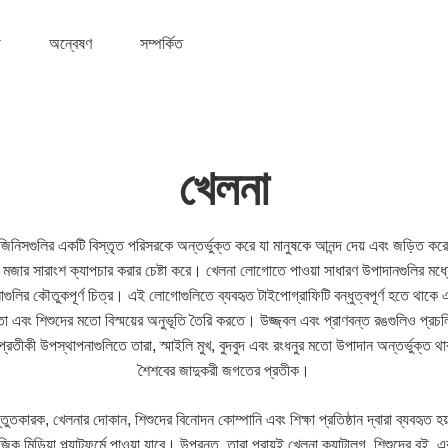
অন্বেষণ
সম্পর্কিত
খেলনা
জিনিসগুলির একটি বিস্তৃত পরিসরকে অন্তর্ভুক্ত করে যা মানুষকে আনন্দ দেয় এবং জড়িত ক
 মজার সারাংশ ক্যাপচার করার চেষ্টা করে। খেলনা লোগোতে পাওয়া সাধারণ উপাদানগুলির মধ্যে র
াগুলির কৌতুকপূর্ণ চিত্র। এই লোগোগুলিতে ব্যবহৃত টাইপোগ্রাফিটি বন্ধুত্বপূর্ণ হতে থাকে 
া এবং শিশুদের মতো বিস্ময়ের অনুভূতি তৈরি করতে। উজ্জ্বল এবং প্রাণবন্ত রঙগুলিও প্রচ
ীকী উপস্থাপনাগুলিতে তারা, স্মাইলি মুখ, বুদবুদ এবং রংধনুর মতো উপাদান অন্তর্ভুক্ত থ
শৈশবের জাদুকরী জগতের প্রতীক।
ুতকারক, খেলনার দোকান, শিশুদের বিনোদন কোম্পানি এবং শিক্ষা প্রতিষ্ঠান দ্বারা ব্যবহৃত 
মিডিয়া প্ল্যাটফর্মে পাওয়া যাবে। উপরন্তু, তারা প্রায়ই খেলনা ক্যাটালগ, শিশুদের বই, এব