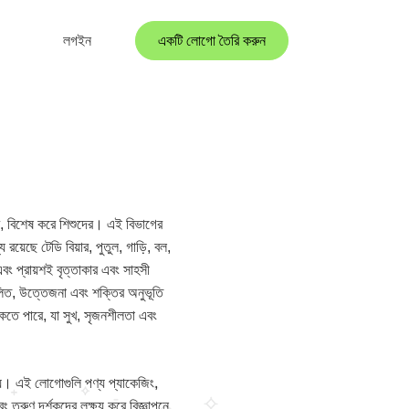
লগইন
একটি লোগো তৈরি করুন
রে, বিশেষ করে শিশুদের। এই বিভাগের
য়েছে টেডি বিয়ার, পুতুল, গাড়ি, বল,
এবং প্রায়শই বৃত্তাকার এবং সাহসী
লিত, উত্তেজনা এবং শক্তির অনুভূতি
াকতে পারে, যা সুখ, সৃজনশীলতা এবং
হয়। এই লোগোগুলি পণ্য প্যাকেজিং,
ং তরুণ দর্শকদের লক্ষ্য করে বিজ্ঞাপনে