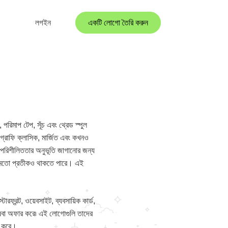
লগইন
একটি লোগো তৈরি করুন
 পরিমাপ টেপ, সূঁচ এবং থ্রেড স্পুল
্রাফি ক্লাসিক, মার্জিত এবং কখনও
শই পরিশীলিততার অনুভূতি জাগানোর জন্য
মের মতো প্রতীকও থাকতে পারে। এই
রফ্রন্ট, ওয়েবসাইট, ব্যবসায়িক কার্ড,
িষেবা অফার করে৷ এই লোগোগুলি তাদের
া করে।