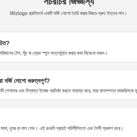
সচরাচর জিজ্ঞাস্য
Wizlogo প্ল্যাটফর্মে একটি দর্জি লোগো তৈরি করার বিষয়ে দ্রুত উত্তর পান।
উচিত?
রিমাপের টেপ, সূঁচ বা থ্রেড স্পুল অন্তর্ভুক্ত করার কথা বিবেচনা করুন।
 দর্জি লোগো গুরুত্বপূর্ণ?
ি পেশাদার এবং বিশ্বস্ত ইমেজ প্রতিষ্ঠা করতে সাহায্য করে, যারা মানসম্পন্ন কারুশিল্পকে
 সাদা, ধূসর বা লাল শেড। এই রংগুলি প্রায়ই পরিশীলিততা এবং শৈলী প্রকাশ করে।