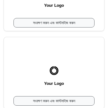
Your Logo
সংরক্ষণ করুন এবং কাস্টমাইজ করুন
Your Logo
সংরক্ষণ করুন এবং কাস্টমাইজ করুন