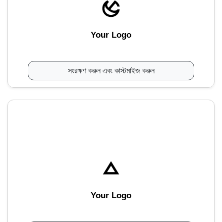
Your Logo
সংরক্ষণ করুন এবং কাস্টমাইজ করুন
Your Logo