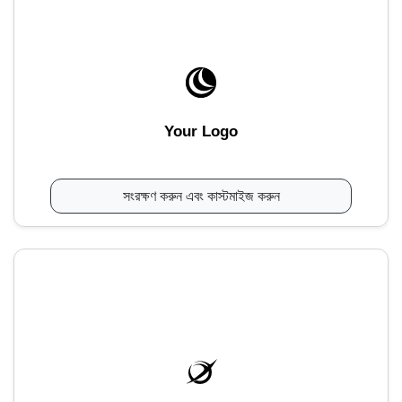
Your Logo
সংরক্ষণ করুন এবং কাস্টমাইজ করুন