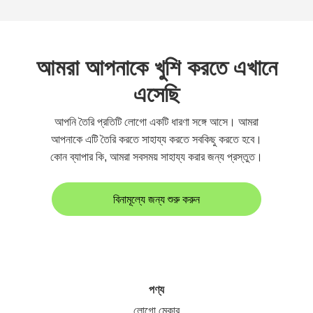
আমরা আপনাকে খুশি করতে এখানে
এসেছি
আপনি তৈরি প্রতিটি লোগো একটি ধারণা সঙ্গে আসে। আমরা
আপনাকে এটি তৈরি করতে সাহায্য করতে সবকিছু করতে হবে।
কোন ব্যাপার কি, আমরা সবসময় সাহায্য করার জন্য প্রস্তুত।
বিনামূল্যে জন্য শুরু করুন
পণ্য
লোগো মেকার