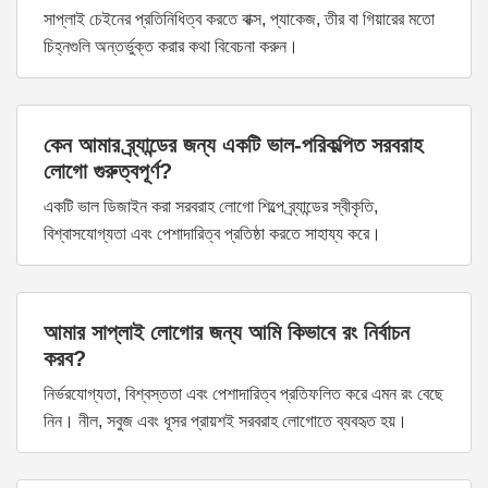
সাপ্লাই চেইনের প্রতিনিধিত্ব করতে বাক্স, প্যাকেজ, তীর বা গিয়ারের মতো
চিহ্নগুলি অন্তর্ভুক্ত করার কথা বিবেচনা করুন।
কেন আমার ব্র্যান্ডের জন্য একটি ভাল-পরিকল্পিত সরবরাহ
লোগো গুরুত্বপূর্ণ?
একটি ভাল ডিজাইন করা সরবরাহ লোগো শিল্পে ব্র্যান্ডের স্বীকৃতি,
বিশ্বাসযোগ্যতা এবং পেশাদারিত্ব প্রতিষ্ঠা করতে সাহায্য করে।
আমার সাপ্লাই লোগোর জন্য আমি কিভাবে রং নির্বাচন
করব?
নির্ভরযোগ্যতা, বিশ্বস্ততা এবং পেশাদারিত্ব প্রতিফলিত করে এমন রং বেছে
নিন। নীল, সবুজ এবং ধূসর প্রায়শই সরবরাহ লোগোতে ব্যবহৃত হয়।