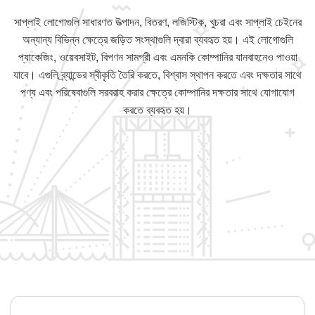
সাপ্লাই লোগোগুলি সাধারণত উত্পাদন, বিতরণ, লজিস্টিক, খুচরা এবং সাপ্লাই চেইনের
অন্যান্য বিভিন্ন ক্ষেত্রে জড়িত সংস্থাগুলি দ্বারা ব্যবহৃত হয়। এই লোগোগুলি
প্যাকেজিং, ওয়েবসাইট, বিপণন সামগ্রী এবং এমনকি কোম্পানির যানবাহনেও পাওয়া
যাবে। এগুলি ব্র্যান্ডের স্বীকৃতি তৈরি করতে, বিশ্বাস স্থাপন করতে এবং দক্ষতার সাথে
পণ্য এবং পরিষেবাগুলি সরবরাহ করার ক্ষেত্রে কোম্পানির দক্ষতার সাথে যোগাযোগ
করতে ব্যবহৃত হয়।