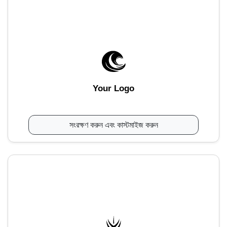
Your Logo
সংরক্ষণ করুন এবং কাস্টমাইজ করুন