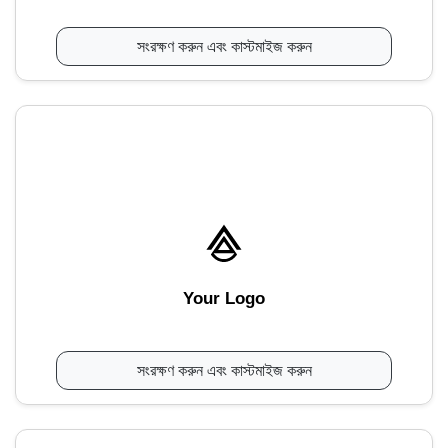
সংরক্ষণ করুন এবং কাস্টমাইজ করুন
Your Logo
সংরক্ষণ করুন এবং কাস্টমাইজ করুন