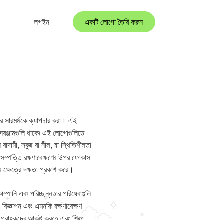
লগইন
একটি লোগো তৈরি করুন
পের সারমর্মকে ক্যাপচার করা। এই
ো সরঞ্জামগুলি থাকে৷ এই লোগোগুলিতে
 বাদামী, সবুজ বা নীল, যা স্থিতিশীলতা
 সম্পত্তি রক্ষণাবেক্ষণের উপর ফোকাস
র ক্ষেত্রে দক্ষতা প্রকাশ করে।
কোম্পানি এবং পরিচ্ছন্নতার পরিষেবাগুলি
 বিজ্ঞাপন এবং এমনকি রক্ষণাবেক্ষণ
য গ্রাহকদের আকৃষ্ট করতে এবং শিল্পে