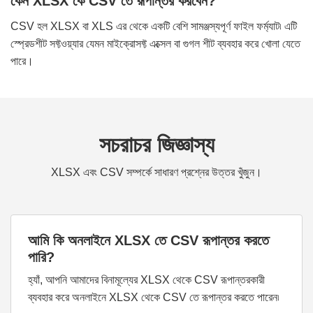
কেন XLSX কে CSV তে রূপান্তর করবেন?
CSV হল XLSX বা XLS এর থেকে একটি বেশি সামঞ্জস্যপূর্ণ ফাইল ফর্ম্যাট৷ এটি
স্প্রেডশীট সফ্টওয়্যার যেমন মাইক্রোসফ্ট এক্সেল বা গুগল শীট ব্যবহার করে খোলা যেতে
পারে।
সচরাচর জিজ্ঞাস্য
XLSX এবং CSV সম্পর্কে সাধারণ প্রশ্নের উত্তর খুঁজুন।
আমি কি অনলাইনে XLSX তে CSV রূপান্তর করতে
পারি?
হ্যাঁ, আপনি আমাদের বিনামূল্যের XLSX থেকে CSV রূপান্তরকারী
ব্যবহার করে অনলাইনে XLSX থেকে CSV তে রূপান্তর করতে পারেন৷