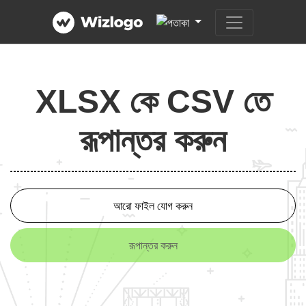
XLSX কে CSV তে
রূপান্তর করুন
আরো ফাইল যোগ করুন
রূপান্তর করুন