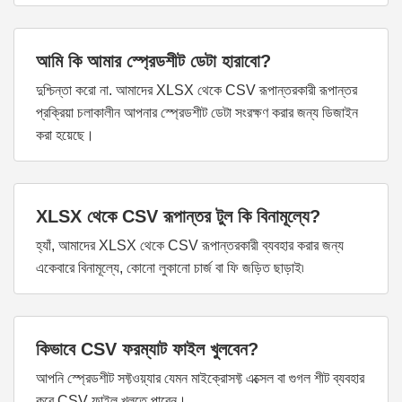
আমি কি আমার স্প্রেডশীট ডেটা হারাবো?
দুশ্চিন্তা করো না. আমাদের XLSX থেকে CSV রূপান্তরকারী রূপান্তর
প্রক্রিয়া চলাকালীন আপনার স্প্রেডশীট ডেটা সংরক্ষণ করার জন্য ডিজাইন
করা হয়েছে।
XLSX থেকে CSV রূপান্তর টুল কি বিনামূল্যে?
হ্যাঁ, আমাদের XLSX থেকে CSV রূপান্তরকারী ব্যবহার করার জন্য
একেবারে বিনামূল্যে, কোনো লুকানো চার্জ বা ফি জড়িত ছাড়াই৷
কিভাবে CSV ফরম্যাট ফাইল খুলবেন?
আপনি স্প্রেডশীট সফ্টওয়্যার যেমন মাইক্রোসফ্ট এক্সেল বা গুগল শীট ব্যবহার
করে CSV ফাইল খুলতে পারেন।