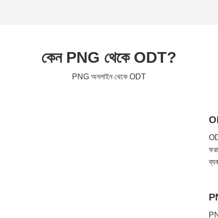
কেন PNG থেকে ODT?
PNG অনলাইন থেকে ODT
OD
ODT
ফরম
ব্য
PN
PNG