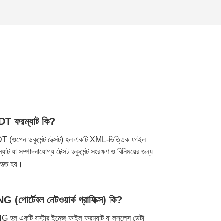
T ফরম্যাট কি?
 (ওপেন ডকুমেন্ট টেক্সট) হল একটি XML-ভিত্তিক ফাইল
্যাট যা সম্পাদনাযোগ্য টেক্সট ডকুমেন্ট সংরক্ষণ ও বিনিময়ের জন্য
বহৃত হয়।
G (পোর্টেবল নেটওয়ার্ক গ্রাফিক্স) কি?
 হল একটি রাস্টার ইমেজ ফাইল ফরম্যাট যা লসলেস ডেটা