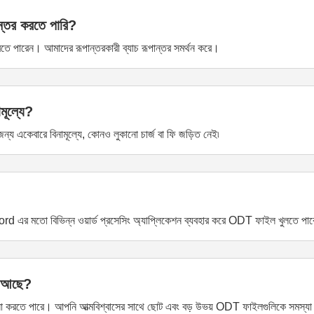
তর করতে পারি?
পারেন। আমাদের রূপান্তরকারী ব্যাচ রূপান্তর সমর্থন করে।
মূল্যে?
জন্য একেবারে বিনামূল্যে, কোনও লুকানো চার্জ বা ফি জড়িত নেই৷
র মতো বিভিন্ন ওয়ার্ড প্রসেসিং অ্যাপ্লিকেশন ব্যবহার করে ODT ফাইল খুলতে পা
া আছে?
লনা করতে পারে। আপনি আত্মবিশ্বাসের সাথে ছোট এবং বড় উভয় ODT ফাইলগুলিকে সমস্য