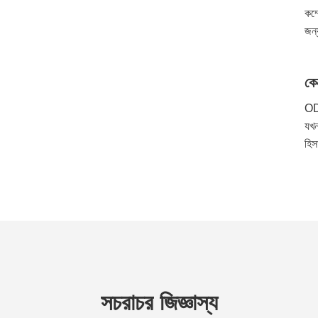
কম্
জন্
কে
ODT
যখন
হিস
সচরাচর জিজ্ঞাস্য