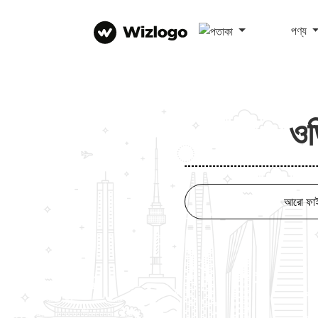
পণ্য
ওড
আরো ফা