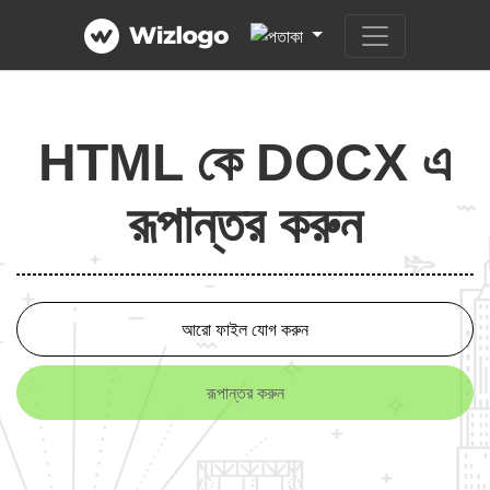
HTML কে DOCX এ
রূপান্তর করুন
আরো ফাইল যোগ করুন
রূপান্তর করুন