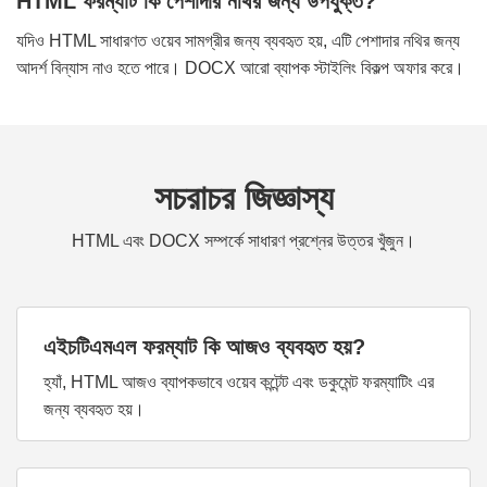
HTML ফরম্যাট কি পেশাদার নথির জন্য উপযুক্ত?
যদিও HTML সাধারণত ওয়েব সামগ্রীর জন্য ব্যবহৃত হয়, এটি পেশাদার নথির জন্য
আদর্শ বিন্যাস নাও হতে পারে। DOCX আরো ব্যাপক স্টাইলিং বিকল্প অফার করে।
সচরাচর জিজ্ঞাস্য
HTML এবং DOCX সম্পর্কে সাধারণ প্রশ্নের উত্তর খুঁজুন।
এইচটিএমএল ফরম্যাট কি আজও ব্যবহৃত হয়?
হ্যাঁ, HTML আজও ব্যাপকভাবে ওয়েব কন্টেন্ট এবং ডকুমেন্ট ফরম্যাটিং এর
জন্য ব্যবহৃত হয়।