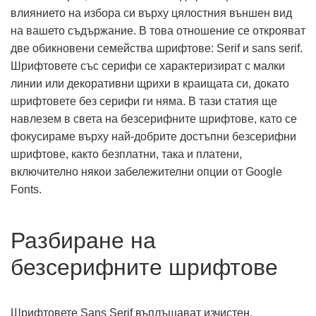
влиянието на избора си върху цялостния външен вид
на вашето съдържание. В това отношение се открояват
две обикновени семейства шрифтове: Serif и sans serif.
Шрифтовете със серифи се характеризират с малки
линии или декоративни щрихи в краищата си, докато
шрифтовете без серифи ги няма. В тази статия ще
навлезем в света на безсерифните шрифтове, като се
фокусираме върху най-добрите достъпни безсерифни
шрифтове, както безплатни, така и платени,
включително някои забележителни опции от Google
Fonts.
Разбиране на
безсерифните шрифтове
Шрифтовете Sans Serif въплъщават изчистен,