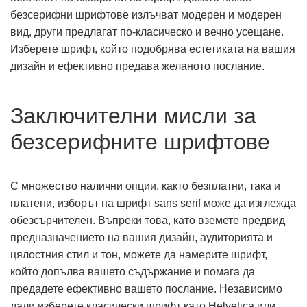
безсерифни шрифтове излъчват модерен и модерен
вид, други предлагат по-класическо и вечно усещане.
Изберете шрифт, който подобрява естетиката на вашия
дизайн и ефективно предава желаното послание.
Заключителни мисли за
безсерифните шрифтове
С множество налични опции, както безплатни, така и
платени, изборът на шрифт sans serif може да изглежда
обезсърчителен. Въпреки това, като вземете предвид
предназначението на вашия дизайн, аудиторията и
цялостния стил и тон, можете да намерите шрифт,
който допълва вашето съдържание и помага да
предадете ефективно вашето послание. Независимо
дали изберете класически шрифт като Helvetica или