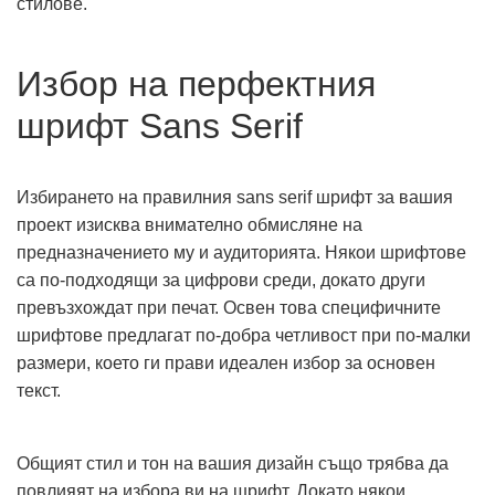
стилове.
Избор на перфектния
шрифт Sans Serif
Избирането на правилния sans serif шрифт за вашия
проект изисква внимателно обмисляне на
предназначението му и аудиторията. Някои шрифтове
са по-подходящи за цифрови среди, докато други
превъзхождат при печат. Освен това специфичните
шрифтове предлагат по-добра четливост при по-малки
размери, което ги прави идеален избор за основен
текст.
Общият стил и тон на вашия дизайн също трябва да
повлияят на избора ви на шрифт. Докато някои