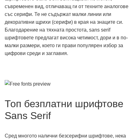
съвременен вид, отличаващ ги от техните аналогове
със серифи. Те не съдържат малки линии или
декоративни щрихи (серифи) в края на знаците си.
Благодарение на тяхната простота, sans serif
шрифтовете предлагат висока четимост, дори и в по-
малки размери, което ги прави популярен избор за
цифрови среди и заглавия.
Топ безплатни шрифтове
Sans Serif
Сред многото налични безсерифни шрифтове, нека