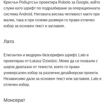
Крисчън Робъртсън проектира Roboto за Google, който
служи като шрифт по подразбиране за операционната
система Android. Неговата висока четливост както при
малки, така и при големи размери го прави отличен
избор за основен текст и заглавия.
Лато
Елегантен и модерен безсерифен шрифт, Lato е
проектиран от Łukasz Dziedzic. Може да се похвали с
широк диапазон от тежести, което го прави
универсален избор за различни дизайнерски проекти.
Независимо дали за основен текст или заглавия, Lato е
отличен избор.
Монсерат